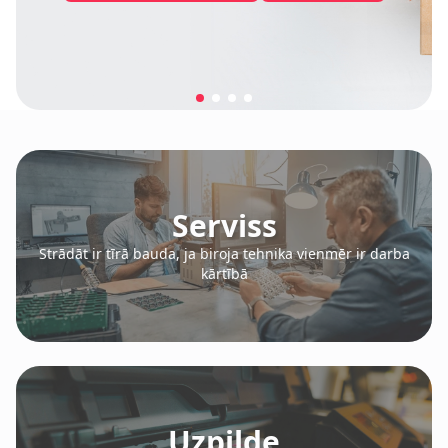
Serviss
Strādāt ir tīrā bauda, ja biroja tehnika vienmēr ir darba
kārtībā
Uzpilde