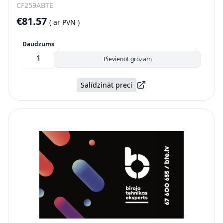
CF259ABTE
€81.57
(
ar PVN )
Daudzums
Pievienot grozam
Salīdzināt preci