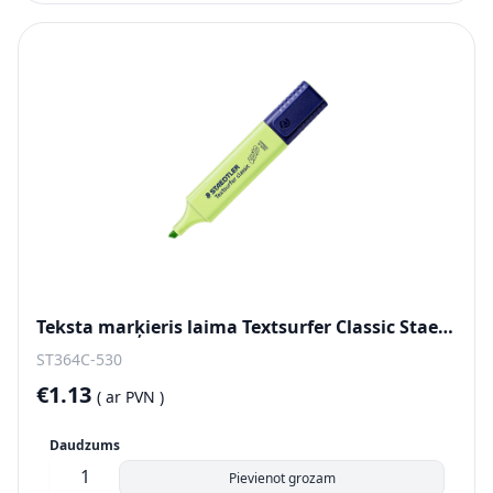
Teksta marķieris laima Textsurfer Classic Staedtler
ST364C-530
€1.13
(
ar PVN )
Daudzums
Pievienot grozam