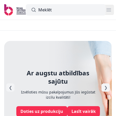
Meklētājs
Op
Ar augstu atbildības
sajūtu
❮
❯
Izvēloties mūsu pakalpojumus Jūs iegūstat
izcilu kvalitāti!
Doties uz produkciju
Lasīt vairāk