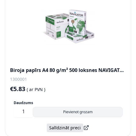
Biroja papīrs A4 80 g/m² 500 loksnes NAVIGATOR Universal
1300001
€5.83
(
ar PVN )
Daudzums
Pievienot grozam
Salīdzināt preci