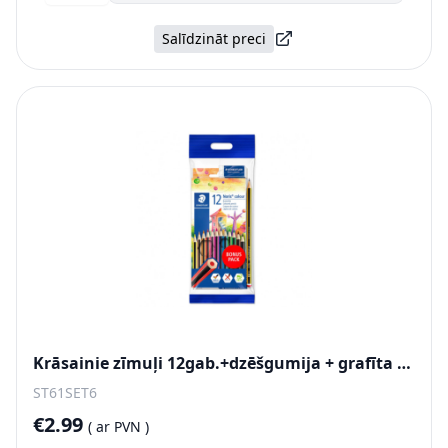
Salīdzināt preci
Krāsainie zīmuļi 12gab.+dzēšgumija + grafīta zīmulis HB
ST61SET6
€2.99
(
ar PVN )