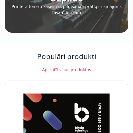
Printera toneru kasešu uzpildīšana - prātīgs risinājums
tavam birojam
Populāri produkti
Apskatīt visus produktus