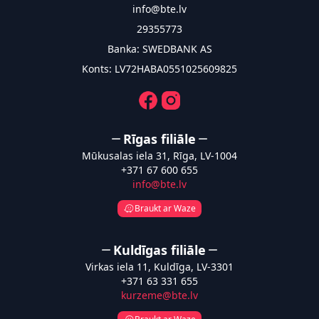
info@bte.lv
29355773
Banka: SWEDBANK AS
Konts: LV72HABA0551025609825
Facebook
Instagram
Rīgas filiāle
Mūkusalas iela 31, Rīga, LV-1004
+371 67 600 655
info@bte.lv
Braukt ar Waze
Kuldīgas filiāle
Virkas iela 11, Kuldīga, LV-3301
+371 63 331 655
kurzeme@bte.lv