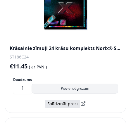
Krāsainie zīmuļi 24 krāsu komplekts Norix® Staedtler
ST186C24
€11.45
(
ar PVN )
Daudzums
Pievienot grozam
Salīdzināt preci