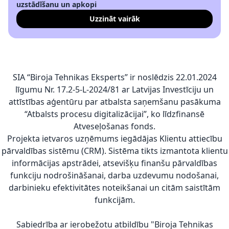
uzstādīšanu un apkopi
Uzzināt vairāk
SIA “Biroja Tehnikas Eksperts” ir noslēdzis 22.01.2024
līgumu Nr. 17.2-5-L-2024/81 ar Latvijas Investīciju un
attīstības aģentūru par atbalsta saņemšanu pasākuma
“Atbalsts procesu digitalizācijai”, ko līdzfinansē
Atveseļošanas fonds.
Projekta ietvaros uzņēmums iegādājas Klientu attiecību
pārvaldības sistēmu (CRM). Sistēma tikts izmantota klientu
informācijas apstrādei, atsevišķu finanšu pārvaldības
funkciju nodrošināšanai, darba uzdevumu nodošanai,
darbinieku efektivitātes noteikšanai un citām saistītām
funkcijām.
Sabiedrība ar ierobežotu atbildību "Biroja Tehnikas