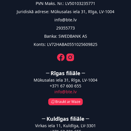
PVN Maks. Nr.: LV50103235771
Juridiskā adrese: Mūkusalas iela 31, Rīga, LV-1004
info@bte.lv
29355773
Banka: SWEDBANK AS
Konts: LV72HABA0551025609825
Facebook
Instagram
Rīgas filiāle
Mūkusalas iela 31, Rīga, LV-1004
+371 67 600 655
info@bte.lv
Braukt ar Waze
Kuldīgas filiāle
Virkas iela 11, Kuldīga, LV-3301