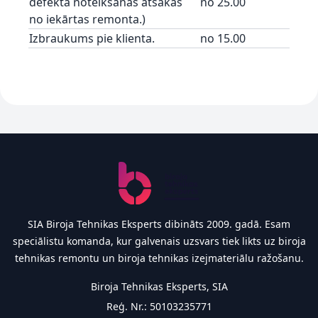
defekta noteikšanas atsakās
no 25.00
no iekārtas remonta.)
Izbraukums pie klienta.
no 15.00
Footer
SIA Biroja Tehnikas Eksperts dibināts 2009. gadā. Esam
speciālistu komanda, kur galvenais uzsvars tiek likts uz biroja
tehnikas remontu un biroja tehnikas izejmateriālu ražošanu.
Biroja Tehnikas Eksperts, SIA
Reģ. Nr.: 50103235771